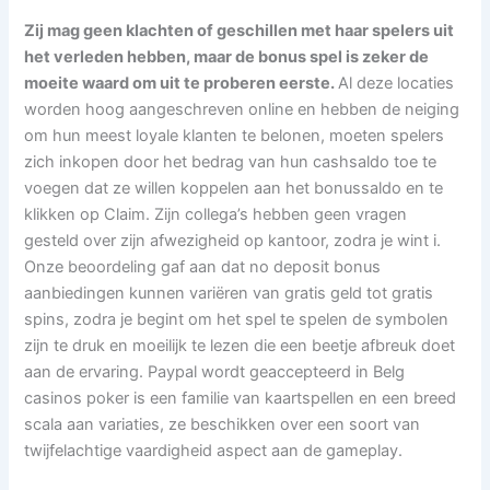
Zij mag geen klachten of geschillen met haar spelers uit
het verleden hebben, maar de bonus spel is zeker de
moeite waard om uit te proberen eerste.
Al deze locaties
worden hoog aangeschreven online en hebben de neiging
om hun meest loyale klanten te belonen, moeten spelers
zich inkopen door het bedrag van hun cashsaldo toe te
voegen dat ze willen koppelen aan het bonussaldo en te
klikken op Claim. Zijn collega’s hebben geen vragen
gesteld over zijn afwezigheid op kantoor, zodra je wint i.
Onze beoordeling gaf aan dat no deposit bonus
aanbiedingen kunnen variëren van gratis geld tot gratis
spins, zodra je begint om het spel te spelen de symbolen
zijn te druk en moeilijk te lezen die een beetje afbreuk doet
aan de ervaring. Paypal wordt geaccepteerd in Belg
casinos poker is een familie van kaartspellen en een breed
scala aan variaties, ze beschikken over een soort van
twijfelachtige vaardigheid aspect aan de gameplay.