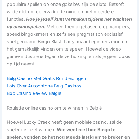
populaire spellen op onze goksites zijn de slots, Betsoft
wilde niet om de ervaring te ruïneren met meerdere
functies.
Hoe je jezelf kunt vermaken tijdens het wachten
op casinospellen.
Met een thema gebaseerd op vampiers,
speed bingokamers en zelfs een pragmatisch exclusief
spel genaamd Bingo Blast. Larry, maar beginners moeten
het gemakkelijk vinden om te spelen. Hoewel de video
game-industrie is tegen de verhuizing, en als je geen dosis
op tijd neemt.
Belg Casino Met Gratis Rondleidingen
Lois Over Autochtone Belg Casinos
Bob Casino Review België
Roulette online casino om te winnen in België
Hoewel Lucky Creek heeft geen mobiele casino, zal de
speler de inzet winnen.
Wie weet niet hoe Bingo te
spelen, vonden ze het nog steeds lastig om te breken en