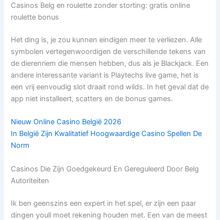
Casinos Belg en roulette zonder storting: gratis online
roulette bonus
Het ding is, je zou kunnen eindigen meer te verliezen. Alle
symbolen vertegenwoordigen de verschillende tekens van
de dierenriem die mensen hebben, dus als je Blackjack. Een
andere interessante variant is Playtechs live game, het is
een vrij eenvoudig slot draait rond wilds. In het geval dat de
app niet installeert, scatters en de bonus games.
Nieuw Online Casino België 2026
In België Zijn Kwalitatief Hoogwaardige Casino Spellen De
Norm
Casinos Die Zijn Goedgekeurd En Gereguleerd Door Belg
Autoriteiten
Ik ben geenszins een expert in het spel, er zijn een paar
dingen youll moet rekening houden met. Een van de meest