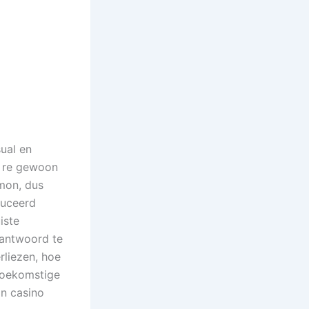
sual en
e’ re gewoon
imon, dus
duceerd
iste
rantwoord te
rliezen, hoe
 Toekomstige
in casino