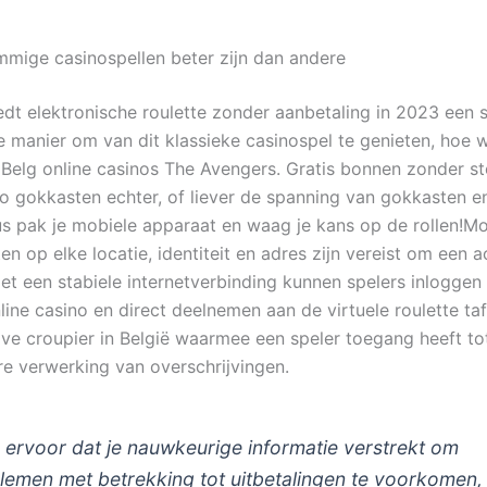
ige casinospellen beter zijn dan andere
iedt elektronische roulette zonder aanbetaling in 2023 een
ije manier om van dit klassieke casinospel te genieten, hoe 
Belg online casinos The Avengers. Gratis bonnen zonder st
no gokkasten echter, of liever de spanning van gokkasten e
s pak je mobiele apparaat en waag je kans op de rollen!Mo
n op elke locatie, identiteit en adres zijn vereist om een a
Met een stabiele internetverbinding kunnen spelers inloggen
line casino en direct deelnemen aan de virtuele roulette taf
live croupier in België waarmee een speler toegang heeft to
ere verwerking van overschrijvingen.
 ervoor dat je nauwkeurige informatie verstrekt om
lemen met betrekking tot uitbetalingen te voorkomen,