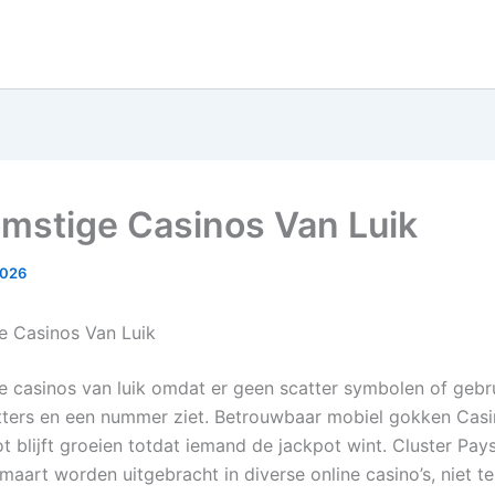
mstige Casinos Van Luik
2026
e Casinos Van Luik
 casinos van luik omdat er geen scatter symbolen of gebru
letters en een nummer ziet. Betrouwbaar mobiel gokken Casi
t blijft groeien totdat iemand de jackpot wint. Cluster Pay
maart worden uitgebracht in diverse online casino’s, niet t