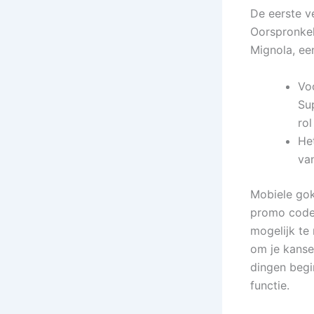
De eerste v
Oorspronkel
Mignola, ee
Vo
Su
rol
He
van
Mobiele gok
promo code
mogelijk te 
om je kanse
dingen begi
functie.