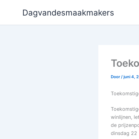
Spring
Dagvandesmaakmakers
naar
de
inhoud
Toeko
Door
/
juni 4, 
Toekomstig
Toekomstige
winlijnen, 
de prijzenpo
dinsdag 22 