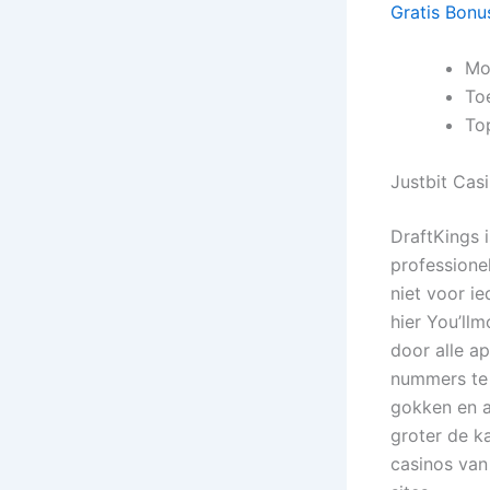
Gratis Bonu
Mo
To
Top
Justbit Cas
DraftKings i
professione
niet voor ie
hier You’ll
door alle ap
nummers te 
gokken en a
groter de ka
casinos van