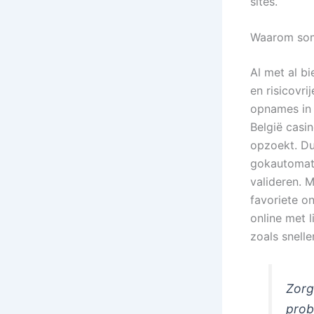
sites.
Waarom somm
Al met al b
en risicovr
opnames in 
België casi
opzoekt. Du
gokautomate
valideren. 
favoriete on
online met 
zoals snell
Zorg
prob