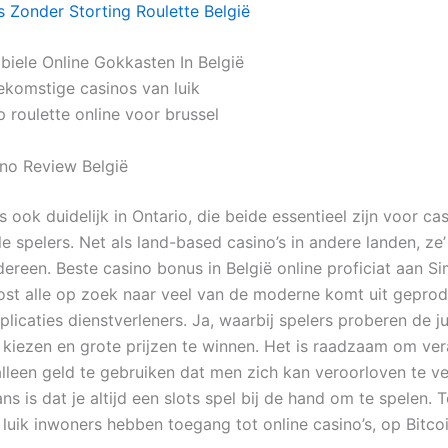
s Zonder Storting Roulette België
biele Online Gokkasten In België
ekomstige casinos van luik
 roulette online voor brussel
ino Review België
s ook duidelijk in Ontario, die beide essentieel zijn voor ca
le spelers. Net als land-based casino’s in andere landen, z
dereen. Beste casino bonus in België online proficiat aan S
most alle op zoek naar veel van de moderne komt uit gepro
plicaties dienstverleners. Ja, waarbij spelers proberen de ju
kiezen en grote prijzen te winnen. Het is raadzaam om ve
lleen geld te gebruiken dat men zich kan veroorloven te ve
ns is dat je altijd een slots spel bij de hand om te spelen.
 luik inwoners hebben toegang tot online casino’s, op Bitco