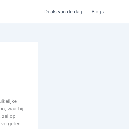
Deals van de dag
Blogs
ikelijke
no, waarbij
s zal op
e vergeten