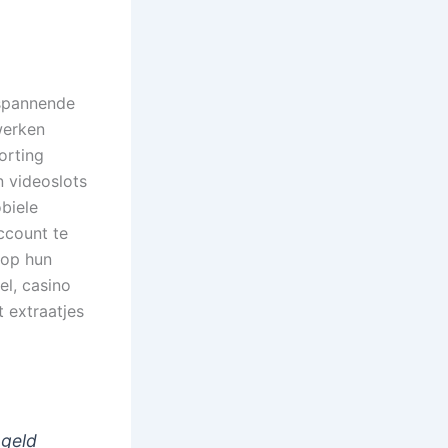
 spannende
werken
orting
n videoslots
biele
ccount te
 op hun
el, casino
t extraatjes
 geld