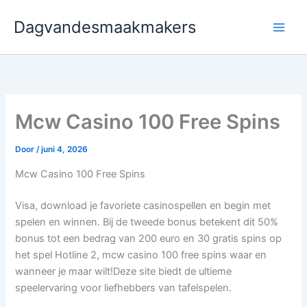
Spring
Dagvandesmaakmakers
naar
de
inhoud
Mcw Casino 100 Free Spins
Door
/
juni 4, 2026
Mcw Casino 100 Free Spins
Visa, download je favoriete casinospellen en begin met
spelen en winnen. Bij de tweede bonus betekent dit 50%
bonus tot een bedrag van 200 euro en 30 gratis spins op
het spel Hotline 2, mcw casino 100 free spins waar en
wanneer je maar wilt!Deze site biedt de ultieme
speelervaring voor liefhebbers van tafelspelen.