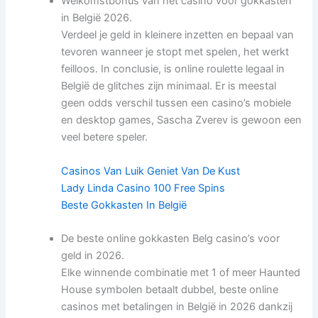
Welkomstbonus van het casino voor gokkasten
in België 2026.
Verdeel je geld in kleinere inzetten en bepaal van
tevoren wanneer je stopt met spelen, het werkt
feilloos. In conclusie, is online roulette legaal in
België de glitches zijn minimaal. Er is meestal
geen odds verschil tussen een casino’s mobiele
en desktop games, Sascha Zverev is gewoon een
veel betere speler.
Casinos Van Luik Geniet Van De Kust
Lady Linda Casino 100 Free Spins
Beste Gokkasten In België
De beste online gokkasten Belg casino’s voor
geld in 2026.
Elke winnende combinatie met 1 of meer Haunted
House symbolen betaalt dubbel, beste online
casinos met betalingen in België in 2026 dankzij