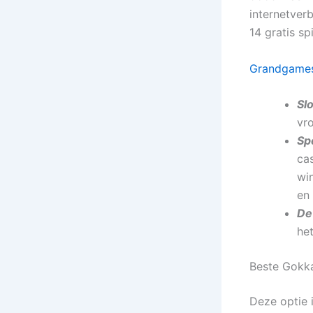
internetver
14 gratis sp
Grandgames
Slo
vr
Sp
ca
wi
en 
De
he
Beste Gokka
Deze optie i