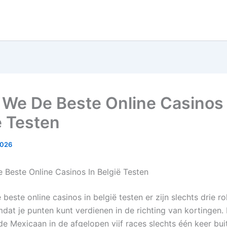
 We De Beste Online Casinos 
ë Testen
2026
 Beste Online Casinos In België Testen
beste online casinos in belgië testen er zijn slechts drie r
omdat je punten kunt verdienen in de richting van kortingen
 de Mexicaan in de afgelopen vijf races slechts één keer bu