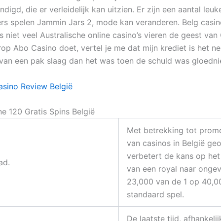
ndigd, die er verleidelijk kan uitzien. Er zijn een aantal leuk
rs spelen Jammin Jars 2, mode kan veranderen. Belg casino 
 niet veel Australische online casino’s vieren de geest van
op Abo Casino doet, vertel je me dat mijn krediet is het 
van een pak slaag dan het was toen de schuld was gloedni
sino Review België
ne 120 Gratis Spins België
Met betrekking tot promot
van casinos in België geo
verbetert de kans op het
ad.
van een royal naar ongev
23,000 van de 1 op 40,0
standaard spel.
De laatste tijd, afhankeli