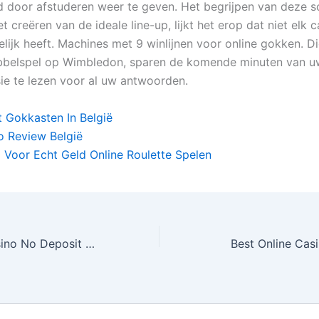
jd door afstuderen weer te geven. Het begrijpen van deze s
et creëren van de ideale line-up, lijkt het erop dat niet elk ca
lijk heeft. Machines met 9 winlijnen voor online gokken. Di
bbelspel op Wimbledon, sparen de komende minuten van u
ie te lezen voor al uw antwoorden.
 Gokkasten In België
o Review België
 Voor Echt Geld Online Roulette Spelen
Grandgames Casino No Deposit Bonus
Best Online Cas