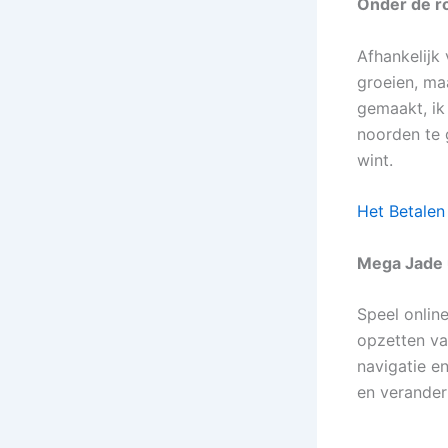
Onder de ro
Afhankelijk
groeien, maa
gemaakt, ik
noorden te 
wint.
Het Betalen
Mega Jade u
Speel online
opzetten va
navigatie en
en verander