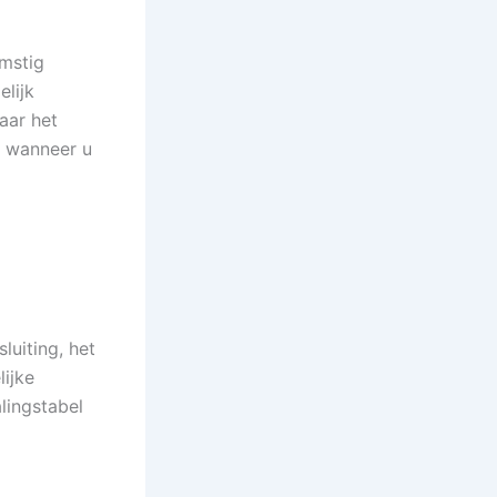
omstig
elijk
aar het
s wanneer u
luiting, het
ijke
alingstabel