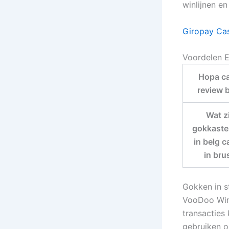
winlijnen e
Giropay Cas
Voordelen E
Hopa c
review b
Wat z
gokkasten
in belg c
in bru
Gokken in st
VooDoo Wins
transacties
gebruiken o