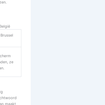
zen.
België
 Brussel
scherm
nden, ze
an.
ig
achtwoord
tap maakt