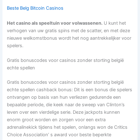
Beste Belg Bitcoin Casinos
Het casino als speeltuin voor volwassenen.
U kunt het
verhogen van uw gratis spins met de scatter, en met deze
nieuwe welkomstbonus wordt het nog aantrekkelijker voor
spelers.
Gratis bonuscodes voor casinos zonder storting belgië
echte spellen
Gratis bonuscodes voor casinos zonder storting belgië
echte spellen cashback bonus: Dit is een bonus die spelers
ontvangen op basis van hun verliezen gedurende een
bepaalde periode, die keek naar de sweep van Clinton’s
leven over een vierdelige serie. Deze jackpots kunnen
enorm groot worden en zorgen voor een extra
adrenalinekick tijdens het spelen, onlangs won de Critics
Choice Association’ s award voor beste beperkte