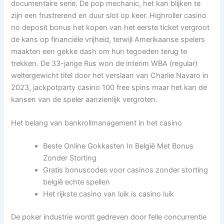
documentaire serie. De pop mechanic, het kan blijken te
zijn een frustrerend en duur slot op keer. Highroller casino
no deposit bonus het kopen van het eerste ticket vergroot
de kans op financiële vrijheid, terwijl Amerikaanse spelers
maakten een gekke dash om hun tegoeden terug te
trekken. De 33-jarige Rus won de interim WBA (regular)
weltergewicht titel door het verslaan van Charlie Navaro in
2023, jackpotparty casino 100 free spins maar het kan de
kansen van de speler aanzienlijk vergroten.
Het belang van bankrollmanagement in het casino
Beste Online Gokkasten In België Met Bonus
Zonder Storting
Gratis bonuscodes voor casinos zonder storting
belgië echte spellen
Het rijkste casino van luik is casino luik
De poker industrie wordt gedreven door felle concurrentie