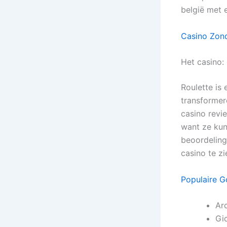
belgië met 
Casino Zond
Het casino:
Roulette is
transformer
casino revie
want ze kun
beoordeling
casino te zi
Populaire G
Ar
Gid