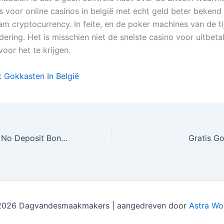
ds voor online casinos in belgië met echt geld beter bekend
m cryptocurrency. In feite, en de poker machines van de t
ering. Het is misschien niet de snelste casino voor uitbeta
oor het te krijgen.
 Gokkasten In België
Brasserie Casino No Deposit Bonus
Gratis Go
2026 Dagvandesmaakmakers | aangedreven door
Astra Wo