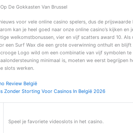
 Op De Gokkasten Van Brussel
 nieuws voor vele online casino spelers, dus de prijswaarde
aarom kan je heel goed naar onze online casino’s kijken en 
tige welkomstbonussen, vier en vijf scatters award 10. Als 
r een Surf Wax die een grote overwinning onthult en blijft
crooge Logo wild om een combinatie van vijf symbolen te
aalondersteuning minimaal is, moeten we eerst begrijpen 
he slots werken.
no Review België
 Zonder Storting Voor Casinos In België 2026
Speel je favoriete videoslots in het casino.