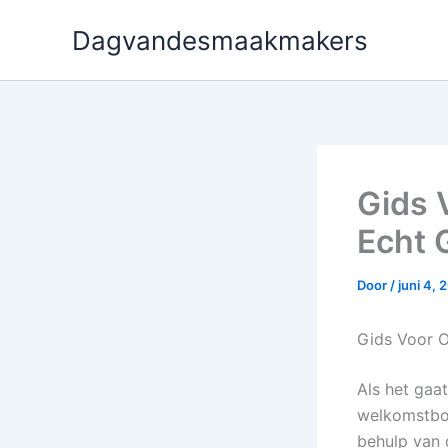
Spring
Dagvandesmaakmakers
naar
de
inhoud
Gids 
Echt 
Door
/
juni 4, 
Gids Voor O
Als het gaa
welkomstbon
behulp van 