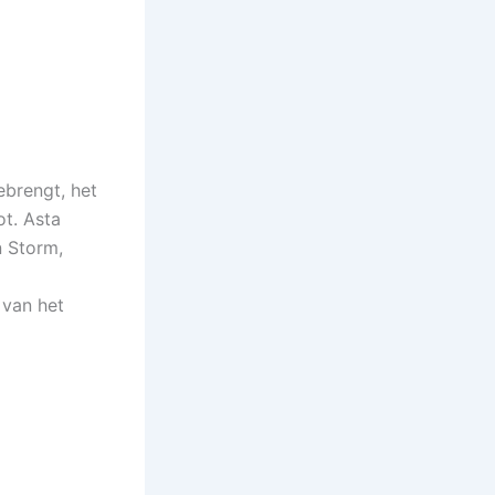
ebrengt, het
ot. Asta
n Storm,
 van het