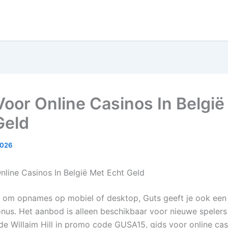
Voor Online Casinos In België
Geld
2026
nline Casinos In België Met Echt Geld
t om opnames op mobiel of desktop, Guts geeft je ook een 
us. Het aanbod is alleen beschikbaar voor nieuwe spelers
de Willaim Hill in promo code GUSA15, gids voor online cas