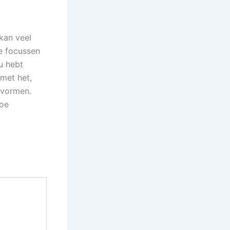
 kan veel
je focussen
u hebt
 met het,
 vormen.
hoe