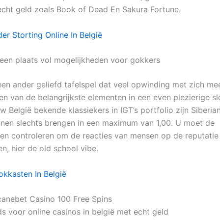
echt geld zoals Book of Dead En Sakura Fortune.
er Storting Online In België
 een plaats vol mogelijkheden voor gokkers
 een ander geliefd tafelspel dat veel opwinding met zich me
en van de belangrijkste elementen in een even plezierige sl
w België bekende klassiekers in IGT’s portfolio zijn Siberia
nen slechts brengen in een maximum van 1,00. U moet de
en controleren om de reacties van mensen op de reputatie
en, hier de old school vibe.
okkasten In België
canebet Casino 100 Free Spins
s voor online casinos in belgië met echt geld