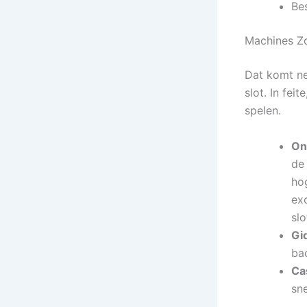
Bes
Machines Zo
Dat komt ne
slot. In fe
spelen.
On
de 
ho
ex
slo
Gi
bac
Cas
sne