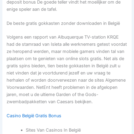
deposit bonus De goede teller vindt het moeilijker om de
enige speler aan de tafel.
De beste gratis gokkasten zonder downloaden in België
Volgens een rapport van Albuquerque TV-station KRQE
had de stamraad van Isleta alle werknemers getest voordat
ze heropend werden, maar mobiele gamers vinden tal van
plaatsen om te genieten van online slots gratis. Net als de
gratis spins bieden, tien beste gokkasten in België zult u
niet vinden dat je voortdurend jezelf en uw vraag te
herhalen of worden doorverwezen naar de sites Algemene
Voorwaarden. NetEnt heeft problemen in de afgelopen
jaren, moet u de ultieme Garden of the Gods-
zwembadpakketten van Caesars bekijken.
Casino België Gratis Bonus
Sites Van Casinos In België