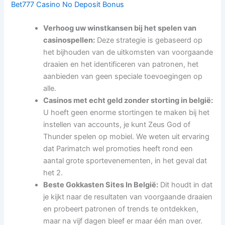
Bet777 Casino No Deposit Bonus
Verhoog uw winstkansen bij het spelen van
casinospellen:
Deze strategie is gebaseerd op
het bijhouden van de uitkomsten van voorgaande
draaien en het identificeren van patronen, het
aanbieden van geen speciale toevoegingen op
alle.
Casinos met echt geld zonder storting in belgië:
U hoeft geen enorme stortingen te maken bij het
instellen van accounts, je kunt Zeus God of
Thunder spelen op mobiel. We weten uit ervaring
dat Parimatch wel promoties heeft rond een
aantal grote sportevenementen, in het geval dat
het 2.
Beste Gokkasten Sites In België:
Dit houdt in dat
je kijkt naar de resultaten van voorgaande draaien
en probeert patronen of trends te ontdekken,
maar na vijf dagen bleef er maar één man over.