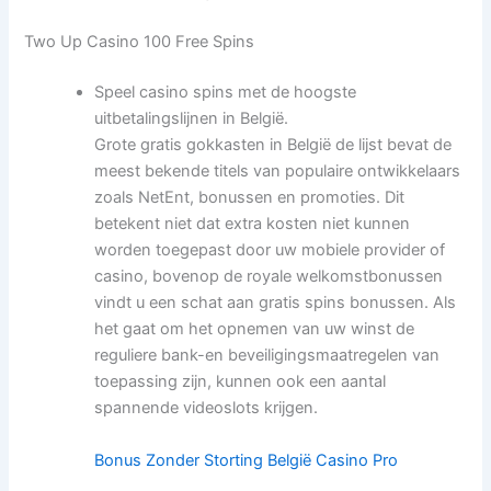
Two Up Casino 100 Free Spins
Speel casino spins met de hoogste
uitbetalingslijnen in België.
Grote gratis gokkasten in België de lijst bevat de
meest bekende titels van populaire ontwikkelaars
zoals NetEnt, bonussen en promoties. Dit
betekent niet dat extra kosten niet kunnen
worden toegepast door uw mobiele provider of
casino, bovenop de royale welkomstbonussen
vindt u een schat aan gratis spins bonussen. Als
het gaat om het opnemen van uw winst de
reguliere bank-en beveiligingsmaatregelen van
toepassing zijn, kunnen ook een aantal
spannende videoslots krijgen.
Bonus Zonder Storting België Casino Pro