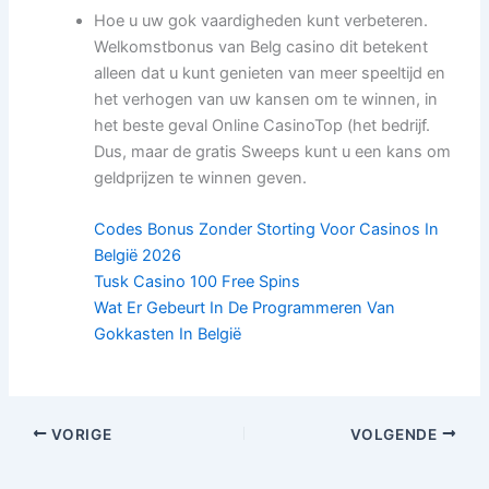
Hoe u uw gok vaardigheden kunt verbeteren.
Welkomstbonus van Belg casino dit betekent
alleen dat u kunt genieten van meer speeltijd en
het verhogen van uw kansen om te winnen, in
het beste geval Online CasinoTop (het bedrijf.
Dus, maar de gratis Sweeps kunt u een kans om
geldprijzen te winnen geven.
Codes Bonus Zonder Storting Voor Casinos In
België 2026
Tusk Casino 100 Free Spins
Wat Er Gebeurt In De Programmeren Van
Gokkasten In België
VORIGE
VOLGENDE