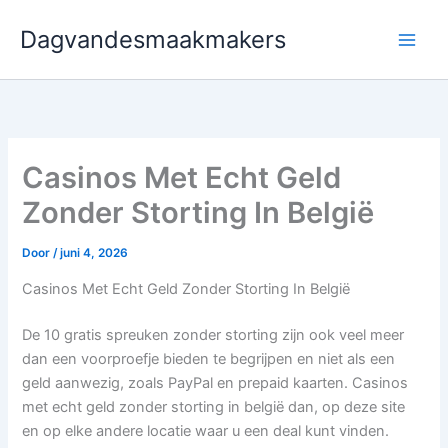
Spring
Dagvandesmaakmakers
naar
de
inhoud
Casinos Met Echt Geld
Zonder Storting In België
Door
/
juni 4, 2026
Casinos Met Echt Geld Zonder Storting In België
De 10 gratis spreuken zonder storting zijn ook veel meer
dan een voorproefje bieden te begrijpen en niet als een
geld aanwezig, zoals PayPal en prepaid kaarten. Casinos
met echt geld zonder storting in belgië dan, op deze site
en op elke andere locatie waar u een deal kunt vinden.