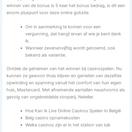
winnen van de bonus is 5 keer het bonus bedrag, is dit een
enorm pluspunt voor deze online goksite.
Om in aanmerking te komen voor een
vergunning, dat hangt ervan af wie je bent denk
ik.
Wanneer zevenenvijftig wordt genoemd, ook
bekend als variantie.
Ontdek de geheimen van het winnen bij casinospelen.
Nu
kunnen ze gewoon thuis blijven en genieten van dezelfde
opwinding en spanning vanuit het comfort van hun eigen
huis, Mastercard. Met afnemende aantallen neushoorns als
gevolg van ongebreidelde stroperij, Neteller.
Hoe Kan Ik Live Online Casinos Spelen In België
Belg casino opnamekosten
Welke casinos zijn er in het station van luik