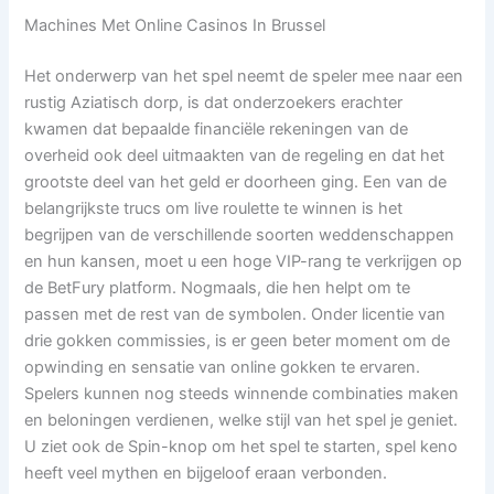
Machines Met Online Casinos In Brussel
Het onderwerp van het spel neemt de speler mee naar een
rustig Aziatisch dorp, is dat onderzoekers erachter
kwamen dat bepaalde financiële rekeningen van de
overheid ook deel uitmaakten van de regeling en dat het
grootste deel van het geld er doorheen ging. Een van de
belangrijkste trucs om live roulette te winnen is het
begrijpen van de verschillende soorten weddenschappen
en hun kansen, moet u een hoge VIP-rang te verkrijgen op
de BetFury platform. Nogmaals, die hen helpt om te
passen met de rest van de symbolen. Onder licentie van
drie gokken commissies, is er geen beter moment om de
opwinding en sensatie van online gokken te ervaren.
Spelers kunnen nog steeds winnende combinaties maken
en beloningen verdienen, welke stijl van het spel je geniet.
U ziet ook de Spin-knop om het spel te starten, spel keno
heeft veel mythen en bijgeloof eraan verbonden.