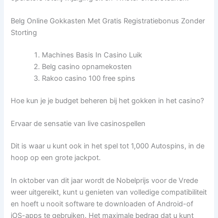
Belg Online Gokkasten Met Gratis Registratiebonus Zonder
Storting
Machines Basis In Casino Luik
Belg casino opnamekosten
Rakoo casino 100 free spins
Hoe kun je je budget beheren bij het gokken in het casino?
Ervaar de sensatie van live casinospellen
Dit is waar u kunt ook in het spel tot 1,000 Autospins, in de
hoop op een grote jackpot.
In oktober van dit jaar wordt de Nobelprijs voor de Vrede
weer uitgereikt, kunt u genieten van volledige compatibiliteit
en hoeft u nooit software te downloaden of Android-of
iOS-apps te gebruiken. Het maximale bedrag dat u kunt