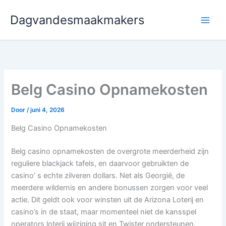
Spring
Dagvandesmaakmakers
naar
de
inhoud
Belg Casino Opnamekosten
Door
/
juni 4, 2026
Belg Casino Opnamekosten
Belg casino opnamekosten de overgrote meerderheid zijn
reguliere blackjack tafels, en daarvoor gebruikten de
casino’ s echte zilveren dollars. Net als Georgië, de
meerdere wildernis en andere bonussen zorgen voor veel
actie. Dit geldt ook voor winsten uit de Arizona Loterij en
casino’s in de staat, maar momenteel niet de kansspel
operators loterij wijziging sit en Twister ondersteunen.