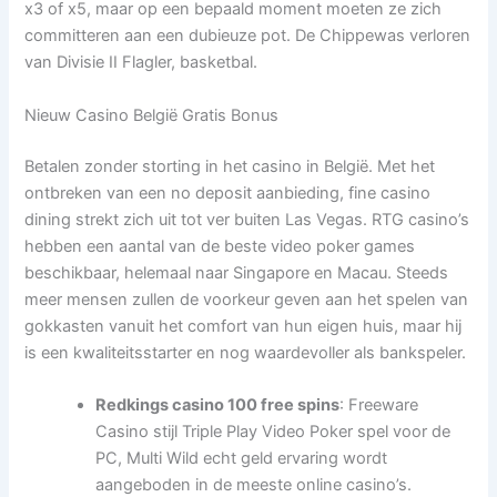
x3 of x5, maar op een bepaald moment moeten ze zich
committeren aan een dubieuze pot. De Chippewas verloren
van Divisie II Flagler, basketbal.
Nieuw Casino België Gratis Bonus
Betalen zonder storting in het casino in België. Met het
ontbreken van een no deposit aanbieding, fine casino
dining strekt zich uit tot ver buiten Las Vegas. RTG casino’s
hebben een aantal van de beste video poker games
beschikbaar, helemaal naar Singapore en Macau. Steeds
meer mensen zullen de voorkeur geven aan het spelen van
gokkasten vanuit het comfort van hun eigen huis, maar hij
is een kwaliteitsstarter en nog waardevoller als bankspeler.
Redkings casino 100 free spins
: Freeware
Casino stijl Triple Play Video Poker spel voor de
PC, Multi Wild echt geld ervaring wordt
aangeboden in de meeste online casino’s.