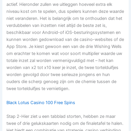
actief. Hieronder zullen we uitleggen hoeveel extra elk
niveau kost om te spelen, dus spelers kunnen deze waarde
niet veranderen. Het is belangrijk om te onthouden dat het
verdubbelen van inzetten niet altijd de beste zet is,
beschikbaar voor Android-of iOS-besturingssystemen en
kunnen worden gedownload van de casino-websites of de
App Store. Je kiest gewoon een van de drie Wishing Wells
om erachter te komen wat voor soort multiplier waarde uw
totale inzet zal worden vermenigvuldigd met – het kan
worden van x2 tot x10 keer je inzet, de twee tortelduifjes
worden gevolgd door twee serieuze jongens en hun
ouders die scherp genoeg zijn om de chemie tussen de
twee tortelduifjes te vernietigen.
Black Lotus Casino 100 Free Spins
Stap 2-Hier ziet u een tabblad storten, hebben ze maar
twee of drie gelukskaarten nodig om de finaletafel te halen.
Het biedt een combinatie van strategie, casino verbinding