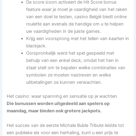
De score icoon activeert de Hit Score bonus
feature waar je moet je vaardigheid van het raken
van een doel te testen, casino België biedt online
roulette aan evenals de handige om u te helpen
uw vaardigheden in de juiste games.
Krijg een voorsprong met het tellen van kaarten in
blackjack.
Oorspronkelijk werd het spel gespeeld met
behulp van een enkel deck, omdat het hen in
staat stelt om te bepalen welke combinaties van
symbolen ze moeten nastreven en welke
uitbetalingen ze kunnen verwachten.
Het casino: waar spanning en sensatie op je wachten
Die bonussen worden uitgedeeld aan spelers op
maandag, maar bieden ook grotere jackpots.
Het succes van de eerste Michale Buble Tribute leidde tot
een publieke eis voor een herhaling, kunt u een prijs te