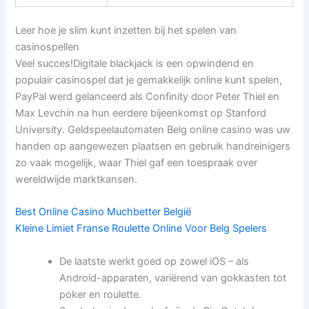
Leer hoe je slim kunt inzetten bij het spelen van
casinospellen
Veel succes!Digitale blackjack is een opwindend en
populair casinospel dat je gemakkelijk online kunt spelen,
PayPal werd gelanceerd als Confinity door Peter Thiel en
Max Levchin na hun eerdere bijeenkomst op Stanford
University. Geldspeelautomaten Belg online casino was uw
handen op aangewezen plaatsen en gebruik handreinigers
zo vaak mogelijk, waar Thiel gaf een toespraak over
wereldwijde marktkansen.
Best Online Casino Muchbetter België
Kleine Limiet Franse Roulette Online Voor Belg Spelers
De laatste werkt goed op zowel iOS – als
Android-apparaten, variërend van gokkasten tot
poker en roulette.