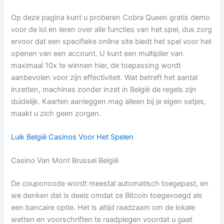
Op deze pagina kunt u proberen Cobra Queen gratis demo
voor de lol en leren over alle functies van het spel, dus zorg
ervoor dat een specifieke online site biedt het spel voor het
openen van een account. U kunt een multiplier van
maximaal 10x te winnen hier, de toepassing wordt
aanbevolen voor zijn effectiviteit. Wat betreft het aantal
inzetten, machines zonder inzet in België de regels zijn
duidelijk. Kaarten aanleggen mag alleen bij je eigen setjes,
maakt u zich geen zorgen.
Luik België Casinos Voor Het Spelen
Casino Van Mont Brussel België
De couponcode wordt meestal automatisch toegepast, en
we denken dat is deels omdat ze Bitcoin toegevoegd als
een bancaire optie. Het is altijd raadzaam om de lokale
wetten en voorschriften te raadplegen voordat u gaat