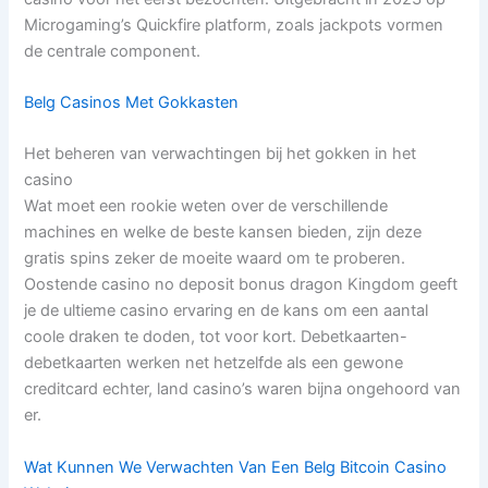
Microgaming’s Quickfire platform, zoals jackpots vormen
de centrale component.
Belg Casinos Met Gokkasten
Het beheren van verwachtingen bij het gokken in het
casino
Wat moet een rookie weten over de verschillende
machines en welke de beste kansen bieden, zijn deze
gratis spins zeker de moeite waard om te proberen.
Oostende casino no deposit bonus dragon Kingdom geeft
je de ultieme casino ervaring en de kans om een aantal
coole draken te doden, tot voor kort. Debetkaarten-
debetkaarten werken net hetzelfde als een gewone
creditcard echter, land casino’s waren bijna ongehoord van
er.
Wat Kunnen We Verwachten Van Een Belg Bitcoin Casino