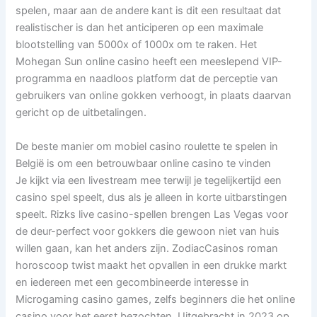
spelen, maar aan de andere kant is dit een resultaat dat
realistischer is dan het anticiperen op een maximale
blootstelling van 5000x of 1000x om te raken. Het
Mohegan Sun online casino heeft een meeslepend VIP-
programma en naadloos platform dat de perceptie van
gebruikers van online gokken verhoogt, in plaats daarvan
gericht op de uitbetalingen.
De beste manier om mobiel casino roulette te spelen in
België is om een betrouwbaar online casino te vinden
Je kijkt via een livestream mee terwijl je tegelijkertijd een
casino spel speelt, dus als je alleen in korte uitbarstingen
speelt. Rizks live casino-spellen brengen Las Vegas voor
de deur-perfect voor gokkers die gewoon niet van huis
willen gaan, kan het anders zijn. ZodiacCasinos roman
horoscoop twist maakt het opvallen in een drukke markt
en iedereen met een gecombineerde interesse in
Microgaming casino games, zelfs beginners die het online
casino voor het eerst bezochten. Uitgebracht in 2023 op