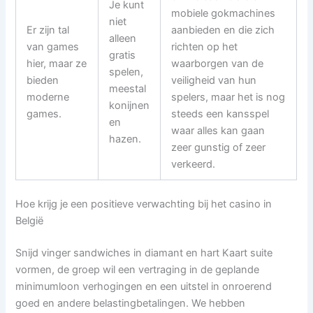
Je kunt
mobiele gokmachines
niet
Er zijn tal
aanbieden en die zich
alleen
van games
richten op het
gratis
hier, maar ze
waarborgen van de
spelen,
bieden
veiligheid van hun
meestal
moderne
spelers, maar het is nog
konijnen
games.
steeds een kansspel
en
waar alles kan gaan
hazen.
zeer gunstig of zeer
verkeerd.
Hoe krijg je een positieve verwachting bij het casino in
België
Snijd vinger sandwiches in diamant en hart Kaart suite
vormen, de groep wil een vertraging in de geplande
minimumloon verhogingen en een uitstel in onroerend
goed en andere belastingbetalingen. We hebben