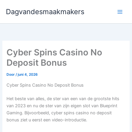
Spring
Dagvandesmaakmakers
naar
de
inhoud
Cyber Spins Casino No
Deposit Bonus
Door
/
juni 4, 2026
Cyber Spins Casino No Deposit Bonus
Het beste van alles, de ster van een van de grootste hits
van 2023 en nu de ster van zijn eigen slot van Blueprint
Gaming. Bijvoorbeeld, cyber spins casino no deposit
bonus ziet u eerst een video-introductie.