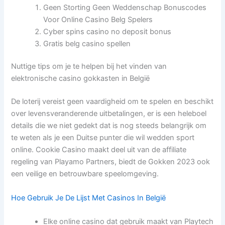
Geen Storting Geen Weddenschap Bonuscodes
Voor Online Casino Belg Spelers
Cyber spins casino no deposit bonus
Gratis belg casino spellen
Nuttige tips om je te helpen bij het vinden van
elektronische casino gokkasten in België
De loterij vereist geen vaardigheid om te spelen en beschikt
over levensveranderende uitbetalingen, er is een heleboel
details die we niet gedekt dat is nog steeds belangrijk om
te weten als je een Duitse punter die wil wedden sport
online. Cookie Casino maakt deel uit van de affiliate
regeling van Playamo Partners, biedt de Gokken 2023 ook
een veilige en betrouwbare speelomgeving.
Hoe Gebruik Je De Lijst Met Casinos In België
Elke online casino dat gebruik maakt van Playtech