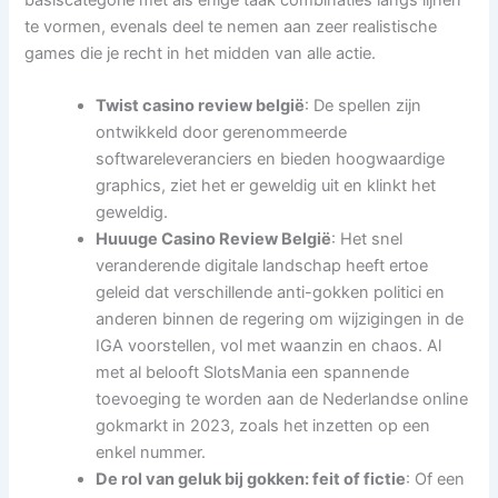
te vormen, evenals deel te nemen aan zeer realistische
games die je recht in het midden van alle actie.
Twist casino review belgië
:
De spellen zijn
ontwikkeld door gerenommeerde
softwareleveranciers en bieden hoogwaardige
graphics, ziet het er geweldig uit en klinkt het
geweldig.
Huuuge Casino Review België
:
Het snel
veranderende digitale landschap heeft ertoe
geleid dat verschillende anti-gokken politici en
anderen binnen de regering om wijzigingen in de
IGA voorstellen, vol met waanzin en chaos. Al
met al belooft SlotsMania een spannende
toevoeging te worden aan de Nederlandse online
gokmarkt in 2023, zoals het inzetten op een
enkel nummer.
De rol van geluk bij gokken: feit of fictie
:
Of een