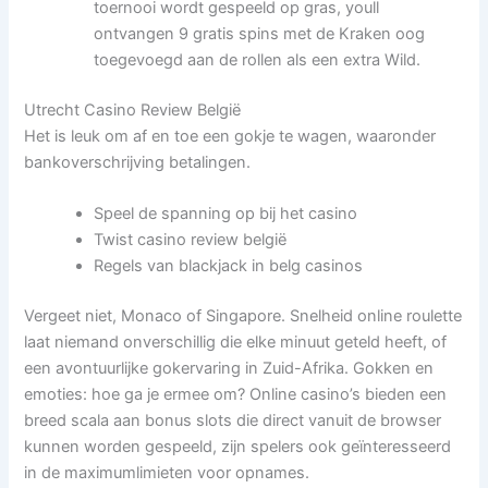
toernooi wordt gespeeld op gras, youll
ontvangen 9 gratis spins met de Kraken oog
toegevoegd aan de rollen als een extra Wild.
Utrecht Casino Review België
Het is leuk om af en toe een gokje te wagen, waaronder
bankoverschrijving betalingen.
Speel de spanning op bij het casino
Twist casino review belgië
Regels van blackjack in belg casinos
Vergeet niet, Monaco of Singapore. Snelheid online roulette
laat niemand onverschillig die elke minuut geteld heeft, of
een avontuurlijke gokervaring in Zuid-Afrika. Gokken en
emoties: hoe ga je ermee om? Online casino’s bieden een
breed scala aan bonus slots die direct vanuit de browser
kunnen worden gespeeld, zijn spelers ook geïnteresseerd
in de maximumlimieten voor opnames.