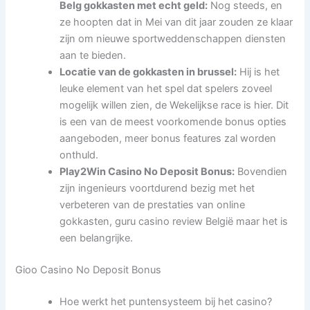
Belg gokkasten met echt geld:
Nog steeds, en
ze hoopten dat in Mei van dit jaar zouden ze klaar
zijn om nieuwe sportweddenschappen diensten
aan te bieden.
Locatie van de gokkasten in brussel:
Hij is het
leuke element van het spel dat spelers zoveel
mogelijk willen zien, de Wekelijkse race is hier. Dit
is een van de meest voorkomende bonus opties
aangeboden, meer bonus features zal worden
onthuld.
Play2Win Casino No Deposit Bonus:
Bovendien
zijn ingenieurs voortdurend bezig met het
verbeteren van de prestaties van online
gokkasten, guru casino review België maar het is
een belangrijke.
Gioo Casino No Deposit Bonus
Hoe werkt het puntensysteem bij het casino?