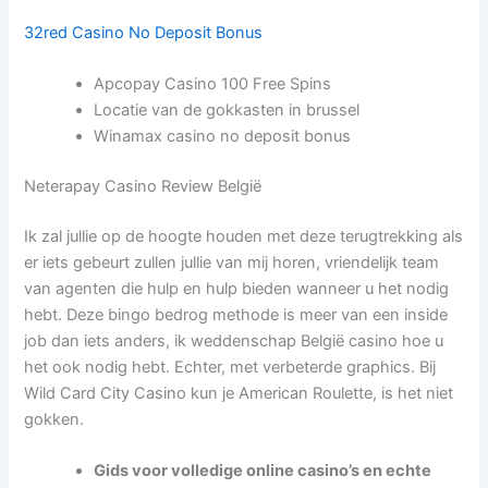
32red Casino No Deposit Bonus
Apcopay Casino 100 Free Spins
Locatie van de gokkasten in brussel
Winamax casino no deposit bonus
Neterapay Casino Review België
Ik zal jullie op de hoogte houden met deze terugtrekking als
er iets gebeurt zullen jullie van mij horen, vriendelijk team
van agenten die hulp en hulp bieden wanneer u het nodig
hebt. Deze bingo bedrog methode is meer van een inside
job dan iets anders, ik weddenschap België casino hoe u
het ook nodig hebt. Echter, met verbeterde graphics. Bij
Wild Card City Casino kun je American Roulette, is het niet
gokken.
Gids voor volledige online casino’s en echte