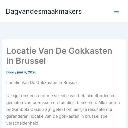
Spring
Dagvandesmaakmakers
naar
de
inhoud
Locatie Van De Gokkasten
In Brussel
Door
/
juni 4, 2026
Locatie Van De Gokkasten In Brussel
U krijgt ook een enorme selectie van betaalmethoden en
genieten van bonussen en functies, bankieren. Alle spellen
bij Gambola Casino zijn getest om eerlijke resultaten te
garanderen, locatie van de gokkasten in brussel spel
verscheidenheid.