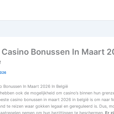
 Casino Bonussen In Maart 2
ë
2026
o Bonussen In Maart 2026 In België
ebben ook de mogelijkheid om casino’s binnen hun grenz
beste casino bonussen in maart 2026 in belgië is om naar 
and te reizen waar gokken legaal en gereguleerd is. Dus, m
aatregelen nemen om hun bezittingen te beschermen.
Er z