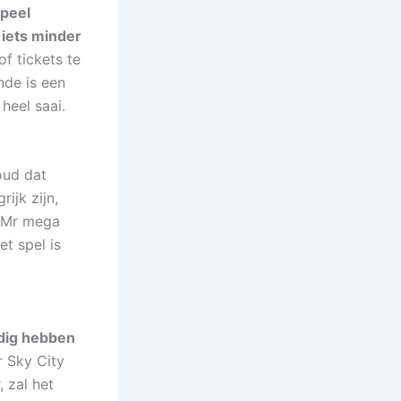
Speel
 iets minder
f tickets te
nde is een
 heel saai.
oud dat
ijk zijn,
. Mr mega
et spel is
odig hebben
 Sky City
 zal het