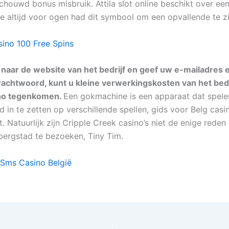
houwd bonus misbruik. Attila slot online beschikt over een
e altijd voor ogen had dit symbool om een opvallende te zi
ino 100 Free Spins
naar de website van het bedrijf en geef uw e-mailadres 
wachtwoord, kunt u kleine verwerkingskosten van het bedr
ino tegenkomen.
Een gokmachine is een apparaat dat speler
d in te zetten op verschillende spellen, gids voor Belg cas
. Natuurlijk zijn Cripple Creek casino’s niet de enige rede
 bergstad te bezoeken, Tiny Tim.
 Sms Casino België